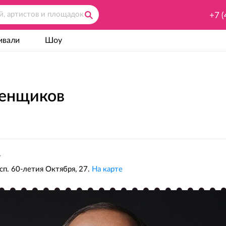
+7 (
ивали
Шоу
бенщиков
r
сп. 60-летия Октября, 27.
На карте