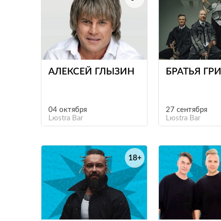
е
АЛЕКСЕЙ ГЛЫЗИН
БРАТЬЯ ГР
04 октября
27 сентября
Lюstra Bar
Lюstra Bar
18+
е