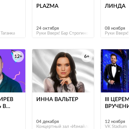
PLAZMA
ЛИНДА
24 октября
08 ноября
 Таганка
Руки Вверх! Бар Строгино
Руки Вверх!
12+
6+
е
ИРЕВ
ИННА ВАЛЬТЕР
III ЦЕР
 В
ВРУЧЕН
"
НАЦИО
ПРЕМИ
04 декабря
12 ноября
Концертный зал «Измайлово»
БЛОГЕР
VK Stadium