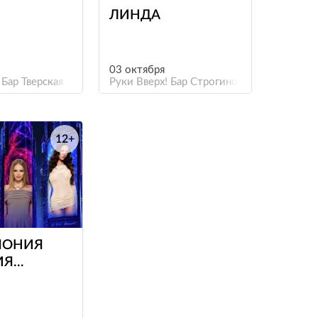
ЛИНДА
03 октября
 Бар Тверская
Руки Вверх! Бар Строгино
12+
е
ЕМОНИЯ
ИЯ
НАЛЬНОЙ
И
ОВ ЗВЕЗДЫ