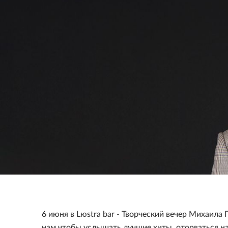
6 июня в Lюstra bar - Творческий вечер Михаила
нам чтобы услышать лучшие хиты, оторваться на 