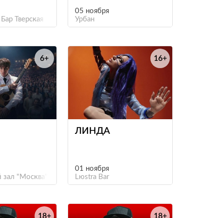
05 ноября
 Бар Тверская
Урбан
6+
16+
е
е
ЛИНДА
01 ноября
 зал "Москва"
Lюstra Bar
18+
18+