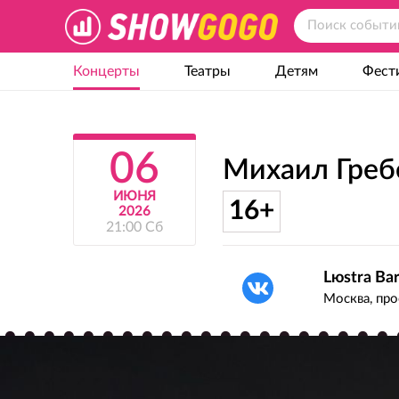
Концерты
Театры
Детям
Фест
06
Михаил Гре
ИЮНЯ
16+
2026
21:00 Сб
Lюstra Ba
Москва, про