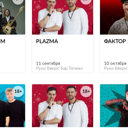
е
е
ИМ
PLAZMA
ФАКТОР 
11 сентября
10 октября
Руки Вверх! Бар Таганка
Руки Вверх!
18+
18+
е
е