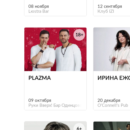
08 ноября
12 сентября
Lюstra Bar
Клуб IZI
18+
е
PLAZMA
ИРИНА ЕЖ
09 октября
20 декабря
Руки Вверх! Бар Одинцово
O'Connell's Pub
6+