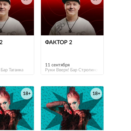
е
е
2
ФАКТОР 2
11 сентября
 Бар Таганка
Руки Вверх! Бар Строгино
18+
18+
е
е