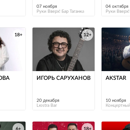
07 ноября
04 октября
Руки Вверх! Бар Таганка
Руки Вверх!
18+
12+
е
е
ОВА
ИГОРЬ САРУХАНОВ
AKSTAR
20 декабря
10 ноября
Lюstra Bar
Концертный
6+
18+