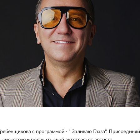
 Гребенщикова с программой - " Заливаю Глаза". Присоединяй
дискотеке и получить свой автограф от артиста.