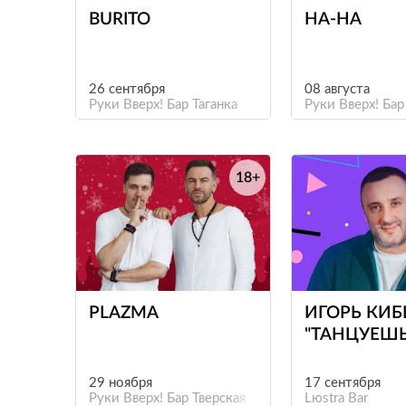
BURITO
НА-НА
26 сентября
08 августа
Руки Вверх! Бар Таганка
Руки Вверх! Бар
18+
е
PLAZMA
ИГОРЬ КИБ
"ТАНЦУЕШЬ
СТИЛЕ 90-Х
29 ноября
17 сентября
Руки Вверх! Бар Тверская
Lюstra Bar