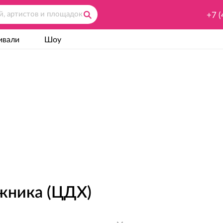
+7 (
ивали
Шоу
жника (ЦДХ)