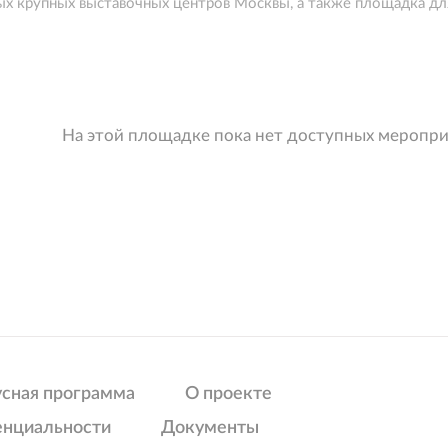
х крупных выставочных центров Москвы, а также площадка дл
На этой площадке пока нет доступных меропр
усная программа
О проекте
енциальности
Документы