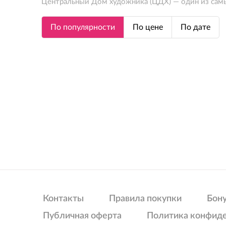
Центральный Дом художника (ЦДХ) — один из самы
По популярности
По цене
По дате
Контакты
Правила покупки
Бон
Публичная оферта
Политика конфид