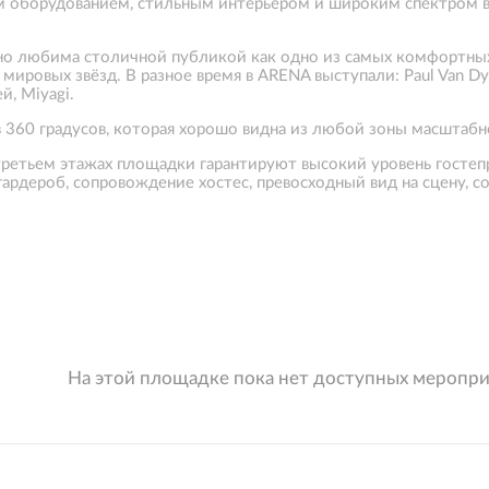
м оборудованием, стильным интерьером и широким спектром в
о любима столичной публикой как одно из самых комфортных 
ировых звёзд. В разное время в ARENA выступали: Paul Van Dyk,
ей, Miyagi.
 360 градусов, которая хорошо видна из любой зоны масштаб
ретьем этажах площадки гарантируют высокий уровень гостепр
гардероб, сопровождение хостес, превосходный вид на сцену,
На этой площадке пока нет доступных меропр