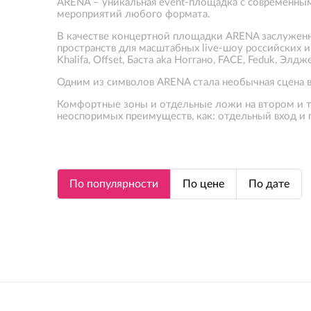
ARENA – уникальная event-площадка с современны
мероприятий любого формата.
В качестве концертной площадки ARENA заслуженн
пространств для масштабных live-шоу российских и м
Khalifa, Offset, Баста aka Ноггано, FACE, Feduk, Элдж
Одним из символов ARENA стала необычная сцена в
Комфортные зоны и отдельные ложи на втором и т
неоспоримых преимуществ, как: отдельный вход и 
По популярности
По цене
По дате