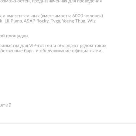
озможностей, предназначенная для проведения
и вместительных (вместимость: 6000 человек)
 Lil Pump, A$AP Rocky, Tyga, Young Thug, Wiz
ной площадки.
иимства для VIP-гостей и обладают рядом таких
 собственные бары и обслуживание официантами.
иятий