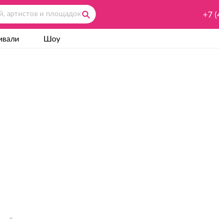
+7 (
ивали
Шоу