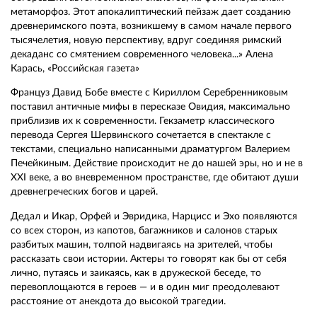
метаморфоз. Этот апокалиптический пейзаж дает созданию
древнеримского поэта, возникшему в самом начале первого
тысячелетия, новую перспективу, вдруг соединяя римский
декаданс со смятением современного человека...» Алена
Карась, «Российская газета»
Француз Давид Бобе вместе с Кириллом Серебренниковым
поставил античные мифы в пересказе Овидия, максимально
приблизив их к современности. Гекзаметр классического
перевода Сергея Шервинского сочетается в спектакле с
текстами, специально написанными драматургом Валерием
Печейкиным. Действие происходит не до нашей эры, но и не в
XXI веке, а во вневременном пространстве, где обитают души
древнегреческих богов и царей.
Дедал и Икар, Орфей и Эвридика, Нарцисс и Эхо появляются
со всех сторон, из капотов, багажников и салонов старых
разбитых машин, толпой надвигаясь на зрителей, чтобы
рассказать свои истории. Актеры то говорят как бы от себя
лично, путаясь и заикаясь, как в дружеской беседе, то
перевоплощаются в героев — и в один миг преодолевают
расстояние от анекдота до высокой трагедии.