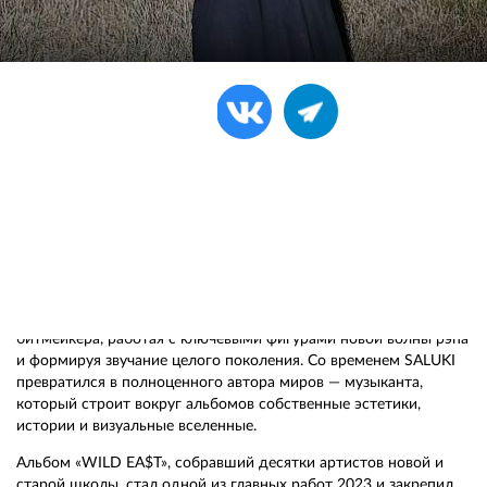
Поделиться:
SALUKI возвращается в Екатеринбург с большим сольным
концертом!
SALUKI — один из самых влиятельных артистов и саунд-
продюсеров современной русскоязычной сцены. Его имя
давно стало синонимом авторского подхода, в котором хип-
хоп, альтернативная электроника и поп-музыка сливаются в
уникальный звук. Арсений начал свой путь в качестве
битмейкера, работая с ключевыми фигурами новой волны рэпа
и формируя звучание целого поколения. Со временем SALUKI
превратился в полноценного автора миров — музыканта,
который строит вокруг альбомов собственные эстетики,
истории и визуальные вселенные.
Альбом «WILD EA$T», собравший десятки артистов новой и
старой школы, стал одной из главных работ 2023 и закрепил