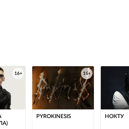
16+
16+
е
е
A
PYROKINESIS
НОКТУ
ЛА)