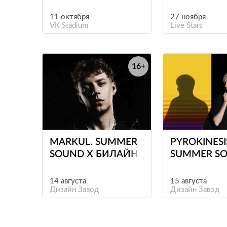
11 октября
27 ноября
VK Stadium
Live Stars
16+
е
MARKUL. SUMMER
PYROKINESI
SOUND Х БИЛАЙН
SUMMER SO
БИЛАЙН
14 августа
15 августа
Дизайн Завод
Дизайн Завод