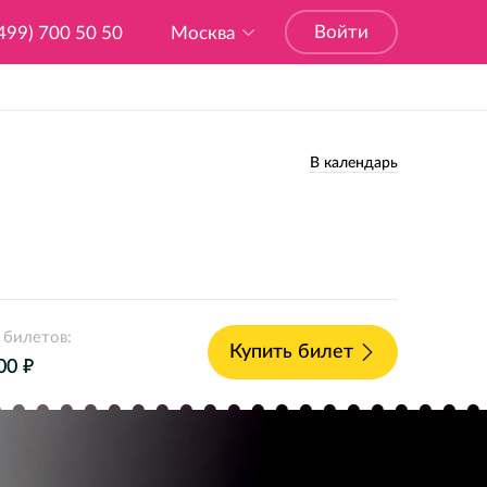
Войти
499) 700 50 50
Москва
В календарь
 билетов:
Купить билет
е
00