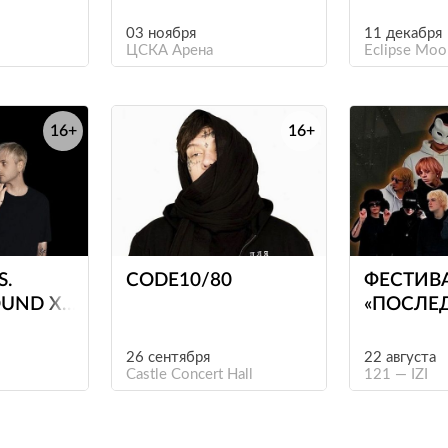
03 ноября
11 декабря
ЦСКА Арена
Eclipse Moo
16+
16+
е
е
S.
CODE10/80
ФЕСТИВ
UND X
«ПОСЛЕ
2К17»
26 сентября
22 августа
Castle Concert Hall
121 — IZI