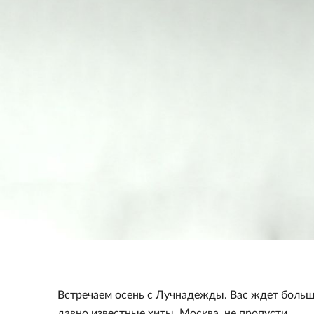
Встречаем осень с Лучнадежды. Вас ждет больша
давно известные хиты. Москва, не пропусти.