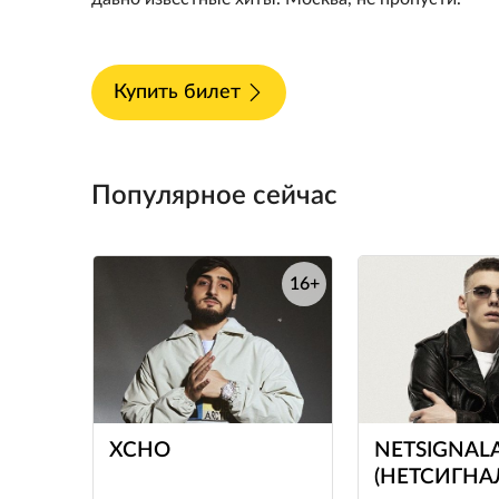
Купить билет
Популярное сейчас
16+
е
XCHO
NETSIGNAL
(НЕТСИГНА