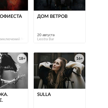
е
е
ОФИЕСТА
ДОМ ВЕТРОВ
20 августа
риключений Мастер Панин
Lюstra Bar
18+
16+
е
е
КА.
SULLA
E.