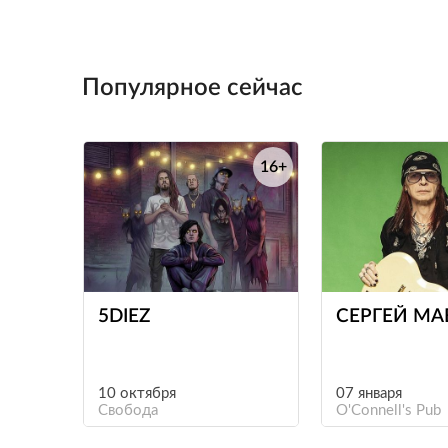
Популярное сейчас
16+
е
5DIEZ
СЕРГЕЙ М
10 октября
07 января
Свобода
O'Connell's Pub