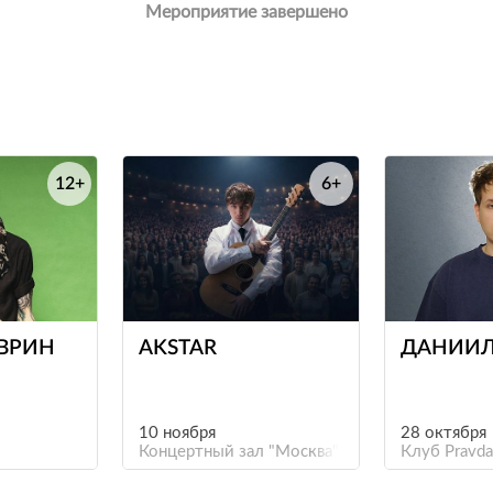
Мероприятие завершено
12+
6+
е
е
АВРИН
AKSTAR
ДАНИИЛ
10 ноября
28 октября
Концертный зал "Москва"
Клуб Pravda