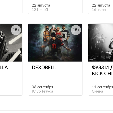
22 августа
22 августа
121 — IZI
16 тонн
18+
18+
е
е
ILLA
DEXDBELL
ФУЗЗ И 
KICK CHI
ГОЛЯК!, 
06 сентября
11 сентября
Клуб Pravda
Смена