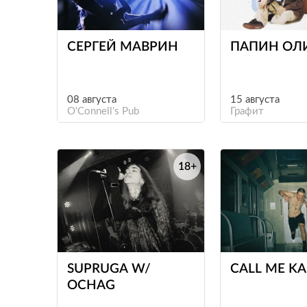
е
СЕРГЕЙ МАВРИН
ПАПИН ОЛ
08 августа
15 августа
O'Connell's Pub
Графит
18+
е
SUPRUGA W/
CALL ME K
OCHAG