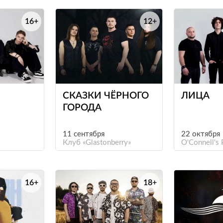
16+
12+
е
е
СКАЗКИ ЧЁРНОГО
ЛИЦА
ГОРОДА
11 сентября
22 октября
Клуб «Glastonberry»
O'Connell's 
16+
18+