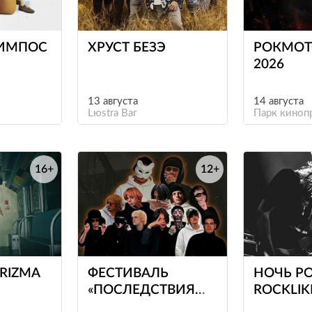
е
е
ИМПОС
ХРУСТ БЕЗЭ
РОКМОТ
2026
13 августа
14 августа
Lюstra Bar
Парк киноп
16+
12+
е
е
ARIZMA
ФЕСТИВАЛЬ
НОЧЬ РО
«ПОСЛЕДСТВИЯ
ROCKLIK
2К17»