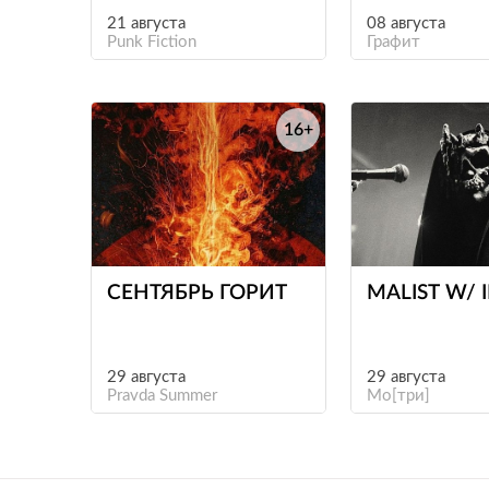
21 августа
08 августа
Punk Fiction
Графит
16+
е
СЕНТЯБРЬ ГОРИТ
MALIST W/ 
29 августа
29 августа
Pravda Summer
Мо[три]