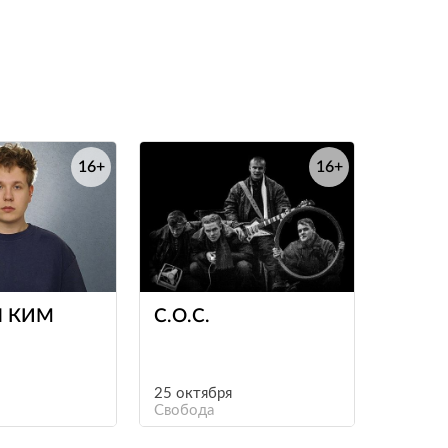
16+
16+
е
е
 КИМ
С.О.С.
25 октября
Свобода