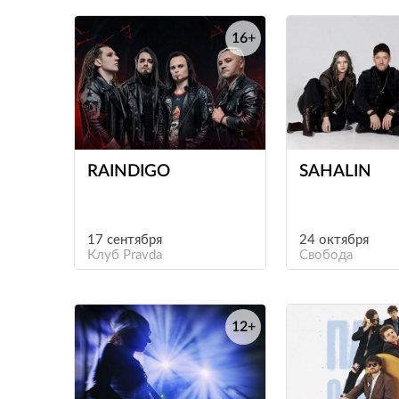
16+
е
RAINDIGO
SAHALIN
17 сентября
24 октября
Клуб Pravda
Свобода
12+