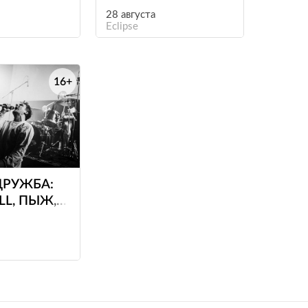
28 августа
Eclipse
16+
е
ДРУЖБА:
LL, ПЫЖ,
TSUEFA!