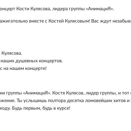
 концерт Кости Кулясова, лидера группы «АнимациЯ».
зажигательно вместе с Костей Кулясовым! Вас ждут незабы
 Кулясова.
у наших душевных концертов.
с на нашем концерте!
сни группы «АнимациЯ». Костя Кулясов, лидер группы, и тот
ыражение. Ты услышишь полтора десятка ломовейших хитов и
оду. Будь первым, будь в курсе!